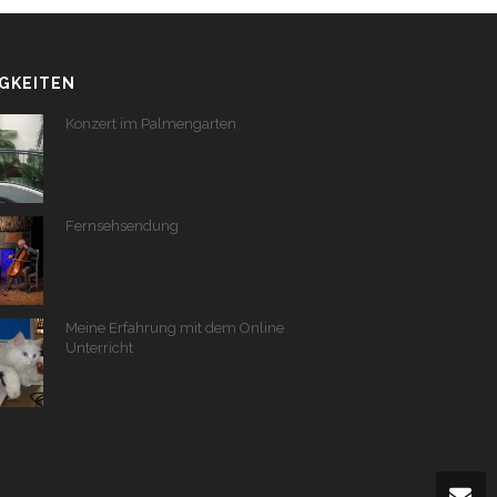
GKEITEN
Konzert im Palmengarten
Fernsehsendung
Meine Erfahrung mit dem Online
Unterricht