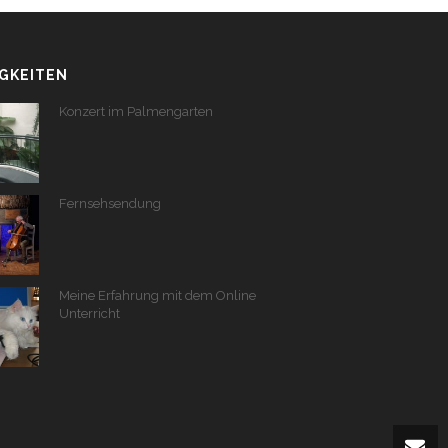
GKEITEN
Konzert im Palmengarten
Fernsehsendung
Meine Erfahrung mit dem Online
Unterricht