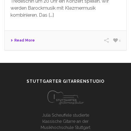
Tredeschin um 20 Uhr ein Konzert spielen. Wir
werden Barockmusik mit Klezmermusik
kombinieren. Das [...]
Read More
4
STUTTGARTER GITARRENSTUDIO
Julia Scheuffele studierte
klassische Gitarre an der
Musikhochschule Stuttgart