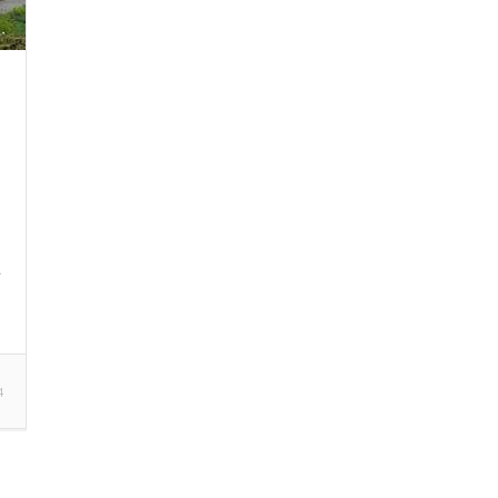
R
t
4