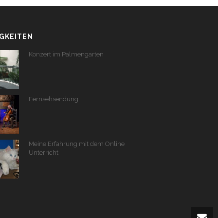
GKEITEN
Konzert im Palmengarten
Fernsehsendung
Meine Erfahrung mit dem Online
Unterricht