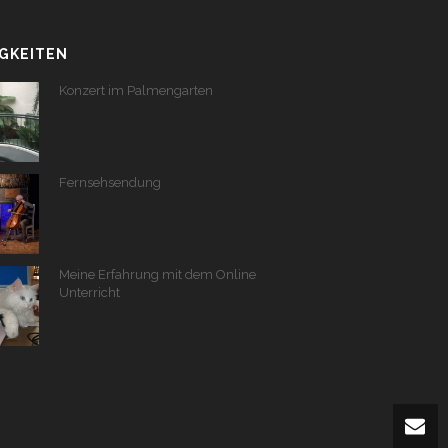
GKEITEN
Konzert im Palmengarten
Fernsehsendung
Meine Erfahrung mit dem Online
Unterricht