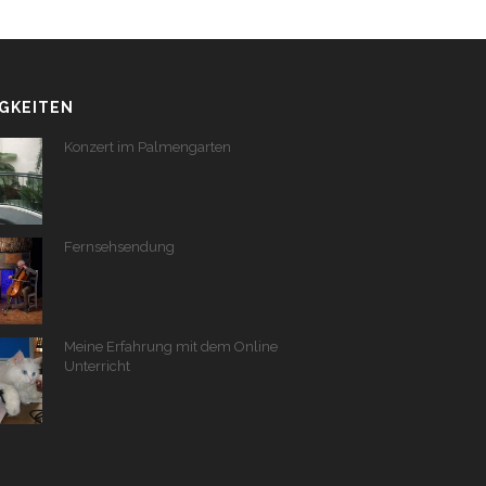
GKEITEN
Konzert im Palmengarten
Fernsehsendung
Meine Erfahrung mit dem Online
Unterricht