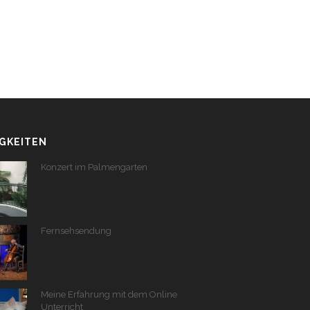
GKEITEN
Konzert im Palmengarten
Fernsehsendung
Meine Erfahrung mit dem Online
Unterricht