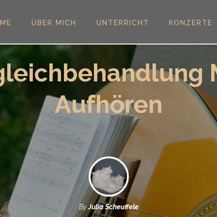
ME
ÜBER MICH
UNTERRICHT
KONZERTE
leichbehandlung
Aufhören
By
Julia Scheuffele