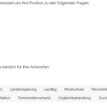
ressiert uns ihre Position zu den folgenden Fragen:
n Sie den bayerischen Weg ein, zusätzliche Mittel für die mus
ng zu stellen und diese durch den Tonkünstlerverband ausrei
e Haltung zu einem Bildungsgutschein, bei dem die Förderung 
 ankommt?
 Haltung zu der Tatsache, dass staatliche Förderung für Fortb
en Lehrkräften zugutekommen kann?
 Haltung zu einer institutionellen Förderung des Berufsverban
aten MusiklehrerInnen?
herzlich für Ihre Antworten.
in
Landesregierung
Landtag
Musikschule
Personen
ikation
Tonkünnstlerverband
Ungleichbehandlung
Zusc