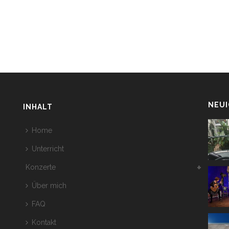
NEUI
INHALT
Home
Unterricht
Konzerte
Über mich
FAQ
Kontakt