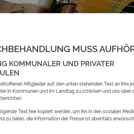
3. Juni 2019
CHBEHANDLUNG MUSS AUFHÖ
G KOMMUNALER UND PRIVATER
HULEN
betroffenen Mitglieder auf, den unten stehenden Text an ihre j
reter in Kommunen und im Landtag zu schicken und uns über d
errichten.
olgende Text hier kopiert werden, um ihn in den sozialen Medi
nd zu teilen. die Information der Presse ist ebenfalls erwünsch
dlung von kommunalen und e.V.-geführten Musikschu