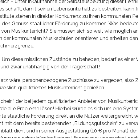
eich – unter Inkaufnahme der Selbstausbeutung dieser Lehrk
s schafft, damit seinen Lebensunterhalt zu bestreiten, kann f
institute stehen in direkter Konkurrenz zu ihren kommunalen P
in den Genuss staatlicher Förderung zu kommen. Was bedeutet
r von Musikunterricht? Sie müssen sich so weit wie möglich a
en der kommunalen Musikschulen orientieren und arbeiten dam
 Schmerzgrenze.
l: Um diese misslichen Zustände zu beheben, bedarf es einer
 und zwar unabhängig von der Trägerschaft!
nsatz wäre, personenbezogene Zuschüsse zu vergeben, also Z
weislich qualifizierten Musikunterricht genießen.
chein“, der bei jedem qualifizierten Anbieter von Musikunterric
de alle Probleme lösen! Hierbei würde es sich um eine Syste
te staatliche Förderung direkt an die Nutzer weitergereicht w
cht mit dem bereits bestehenden „Bildungsgutschein“ zu verwe
nblatt dient und in seiner Ausgestaltung (10 € pro Monat) der