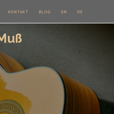
KONTAKT
BLOG
EN
DE
 Muß