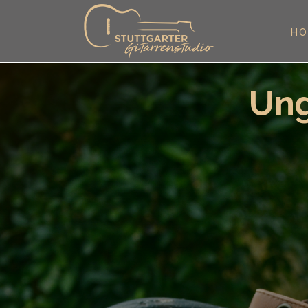
HO
Ung