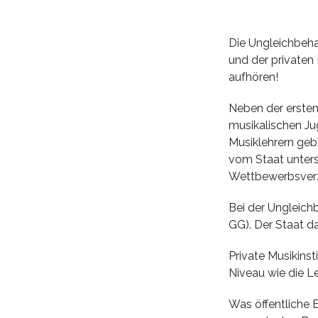
privaten:
Die Ungleichbeha
und der privaten
aufhören!
Neben der ersten
musikalischen Ju
Musiklehrern gebi
vom Staat unterst
Wettbewerbsverz
Bei der Ungleichb
GG). Der Staat da
Private Musikinst
Niveau wie die Le
Was öffentliche 