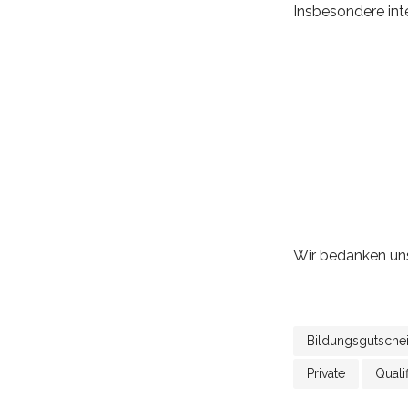
Insbesondere inte
Wie schätze
zur Verfügu
Wie ist Ihr
Empfänger
Wie ist Ihre
angestellt
Wie ist Ihre
freien/priv
Wir bedanken uns 
Bildungsgutsche
Private
Qualif