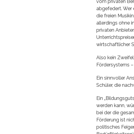
vom privaten Ber
abgefedert. Wer e
die freien Musik
allerdings ohne 
privaten Anbiete
Unterrichtspreis
wirtschaftlicher
Also kein Zweife
Fördersystems –
Ein sinnvoller A
Schüler, die nach
Ein „Bildungsguts
werden kann, wür
bei der die gesam
Förderung ist ni
politisches Feige