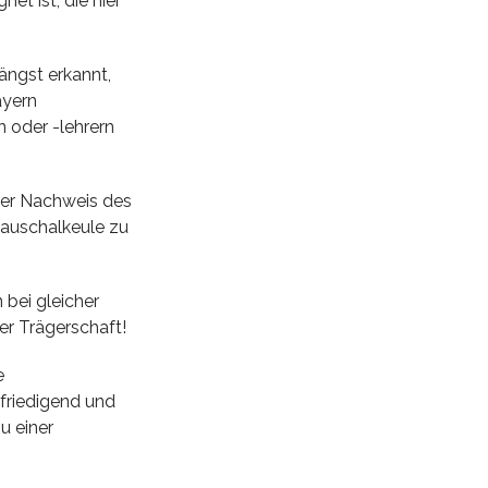
et ist, die hier
ängst erkannt,
ayern
 oder -lehrern
 per Nachweis des
Pauschalkeule zu
 bei gleicher
er Trägerschaft!
e
friedigend und
u einer