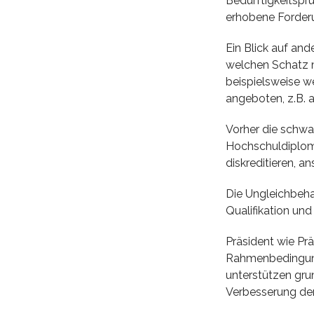
Bedürftigkeitsprü
erhobene Forderu
Ein Blick auf an
welchen Schatz m
beispielsweise w
angeboten, z.B. 
Vorher die schwa
Hochschuldiploms
diskreditieren, a
Die Ungleichbehan
Qualifikation un
Präsident wie P
Rahmenbedingung
unterstützen gru
Verbesserung der