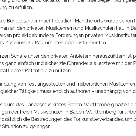
fung und seiner bürokratischen Hindernisse wegen nicht geeign
ng zu erfüllen.
dere Bundesländer macht deutlich: Mancherorts wurde schon l
an an den privaten Musiklehrern und Musikschulen hat. In B
erden projektgebundene Förderungen privaten Musikinstituten
als Zuschuss zu Raummieten oder Instrumenten.
rzen Schafe unter den privaten Anbietern herauszufiltern ist
 ganz einfach und sicher zielführender, als letztere mit der 
nstatt deren Potentiale zu nutzen.
dlung von fest angestellten und freiberuflichen Musiklehrern
d gleicher Tätigkeit muss endlich aufhören – unabhängig von d
räsidium des Landesmusikrates Baden-Württemberg halten di
en der freien Musikschulen in Baden-Württemberg für unbe
ndsätzlich die Bestrebungen des Tonkünstlerverbandes, um z
 Situation zu gelangen.