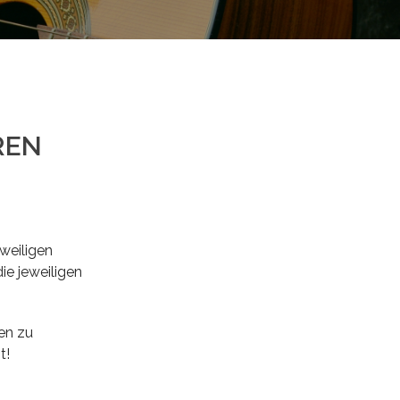
REN
eweiligen
ie jeweiligen
en zu
t!
len gegenüber