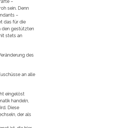
räfte –
roh sein. Denn
endants –
 das für die
n den gestützten
it stets an
 Veränderung des
uschüsse an alle
ht eingelöst
matik handeln,
ird. Diese
chseln, der als