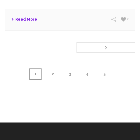
Read More
2
1
2
3
4
5
page
1
of
5