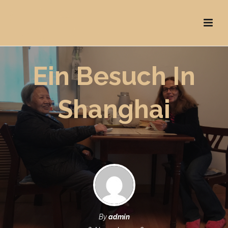
Ein Besuch In
Shanghai
By
admin