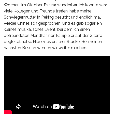
Wochen, im Oktober. Es war wunderbar. Ich konnte sehr
viele Kollegen und Freunde treffen, habe meine
Schwiegermutter in Peking besucht und endlich mal
wieder Chinesisch gesprochen. Und es gab sogar ein
kleines musikalisches Event, bei dem ich einen
befreundeten Mundharmonika Spieler auf der Gitarre
begleitet habe. Hier eines unserer Stücke. Bei meinem
nächsten Besuch werden wir weiter machen.