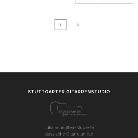
1
2
page
1
of
2
STUTTGARTER GITARRENSTUDIO
Julia Scheuffele studierte
klassische Gitarre an der