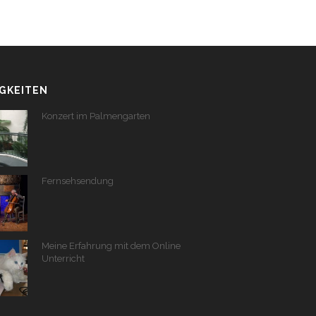
GKEITEN
Konzert im Palmengarten
Fernsehsendung
Meine Erfahrung mit dem Online
Unterricht