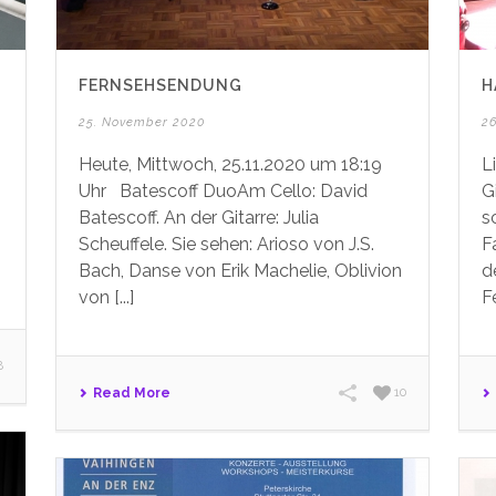
FERNSEHSENDUNG
H
25. November 2020
2
Heute, Mittwoch, 25.11.2020 um 18:19
L
Uhr Batescoff DuoAm Cello: David
G
Batescoff. An der Gitarre: Julia
s
Scheuffele. Sie sehen: Arioso von J.S.
F
Bach, Danse von Erik Machelie, Oblivion
d
von [...]
Fe
8
Read More
10