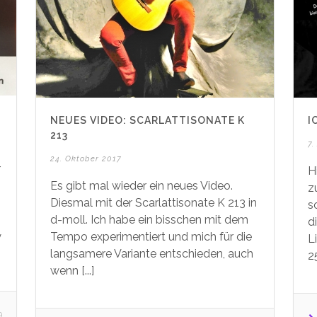
NEUES VIDEO: SCARLATTISONATE K
I
213
7.
24. Oktober 2017
r
H
Es gibt mal wieder ein neues Video.
z
Diesmal mit der Scarlattisonate K 213 in
s
d-moll. Ich habe ein bisschen mit dem
d
y
Tempo experimentiert und mich für die
L
langsamere Variante entschieden, auch
25
wenn [...]
9