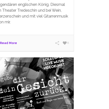
egendären englischen König. Diesmal
m Theater Tredeschin und bei Wein,
erzenschein und mit viel Gitarrenmusik
on mir.
Read More
8