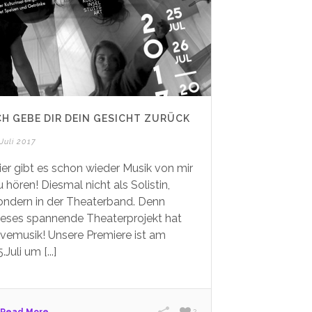
CH GEBE DIR DEIN GESICHT ZURÜCK
 Juli 2017
ier gibt es schon wieder Musik von mir
u hören! Diesmal nicht als Solistin,
ondern in der Theaterband. Denn
ieses spannende Theaterprojekt hat
ivemusik! Unsere Premiere ist am
.Juli um [...]
Read More
2